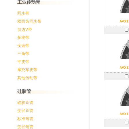
工业传动带
同步带
双面齿同步带
AVX1
切边V带
多楔带
变速带
三角带
平皮带
AVX1
摩托车皮带
其他传动带
硅胶管
硅胶直管
变径直管
AVX1
标准弯管
变径弯管