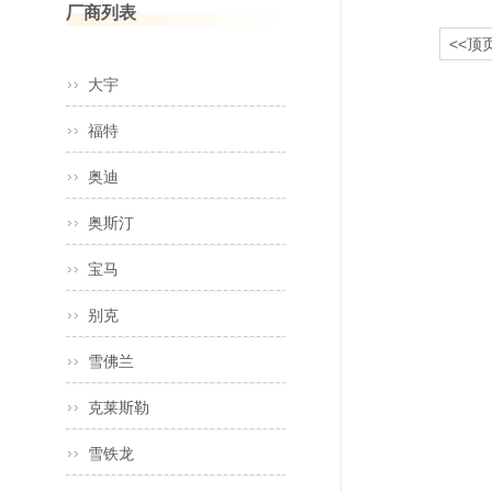
厂商列表
<<顶
大宇
福特
奥迪
奥斯汀
宝马
别克
雪佛兰
克莱斯勒
雪铁龙