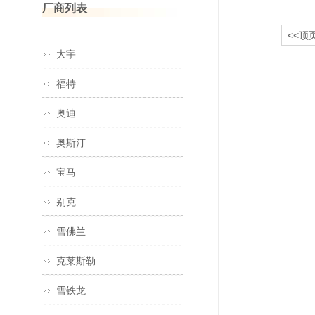
厂商列表
<<顶
大宇
福特
奥迪
奥斯汀
宝马
别克
雪佛兰
克莱斯勒
雪铁龙