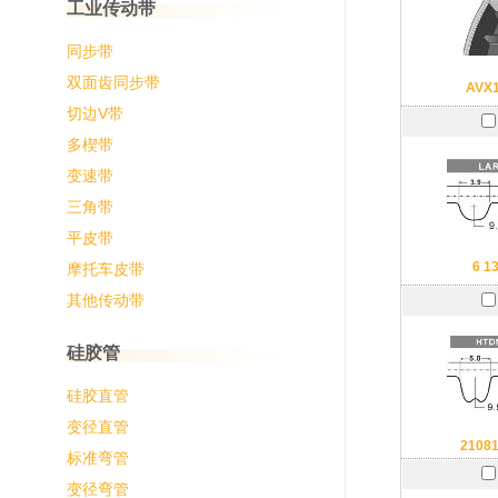
工业传动带
同步带
双面齿同步带
AVX
切边V带
多楔带
变速带
三角带
平皮带
6 1
摩托车皮带
其他传动带
硅胶管
硅胶直管
变径直管
2108
标准弯管
变径弯管